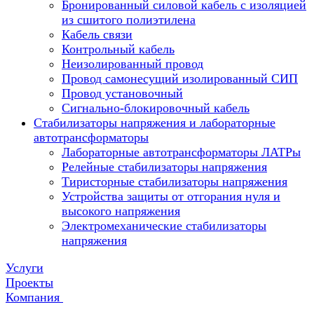
Бронированный силовой кабель с изоляцией
из сшитого полиэтилена
Кабель связи
Контрольный кабель
Неизолированный провод
Провод самонесущий изолированный СИП
Провод установочный
Сигнально-блокировочный кабель
Стабилизаторы напряжения и лабораторные
автотрансформаторы
Лабораторные автотрансформаторы ЛАТРы
Релейные стабилизаторы напряжения
Тиристорные стабилизаторы напряжения
Устройства защиты от отгорания нуля и
высокого напряжения
Электромеханические стабилизаторы
напряжения
Услуги
Проекты
Компания