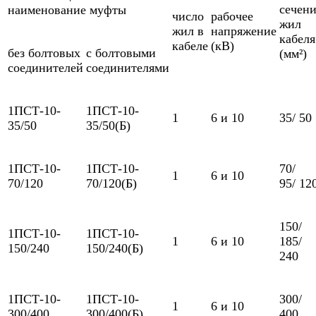
сечен
наименование муфты
число
рабочее
жил
жил в
напряжение
кабеля
кабеле
(кВ)
без болтовых
с болтовыми
(мм²)
соединителей
соединителями
1ПСТ-10-
1ПСТ-10-
1
6 и 10
35/ 50
35/50
35/50(Б)
1ПСТ-10-
1ПСТ-10-
70/
1
6 и 10
70/120
70/120(Б)
95/ 12
150/
1ПСТ-10-
1ПСТ-10-
1
6 и 10
185/
150/240
150/240(Б)
240
1ПСТ-10-
1ПСТ-10-
300/
1
6 и 10
300/400
300/400(Б)
400