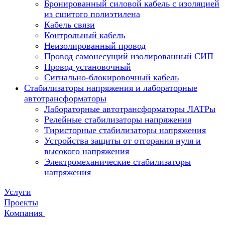
Бронированный силовой кабель с изоляцией
из сшитого полиэтилена
Кабель связи
Контрольный кабель
Неизолированный провод
Провод самонесущий изолированный СИП
Провод установочный
Сигнально-блокировочный кабель
Стабилизаторы напряжения и лабораторные
автотрансформаторы
Лабораторные автотрансформаторы ЛАТРы
Релейные стабилизаторы напряжения
Тиристорные стабилизаторы напряжения
Устройства защиты от отгорания нуля и
высокого напряжения
Электромеханические стабилизаторы
напряжения
Услуги
Проекты
Компания