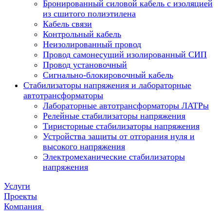
Бронированный силовой кабель с изоляцией
из сшитого полиэтилена
Кабель связи
Контрольный кабель
Неизолированный провод
Провод самонесущий изолированный СИП
Провод установочный
Сигнально-блокировочный кабель
Стабилизаторы напряжения и лабораторные
автотрансформаторы
Лабораторные автотрансформаторы ЛАТРы
Релейные стабилизаторы напряжения
Тиристорные стабилизаторы напряжения
Устройства защиты от отгорания нуля и
высокого напряжения
Электромеханические стабилизаторы
напряжения
Услуги
Проекты
Компания