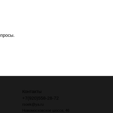
опросы.
Контакты
+7(920)558-28-72
rsoek@ya.ru
Новомосковское шоссе, 46