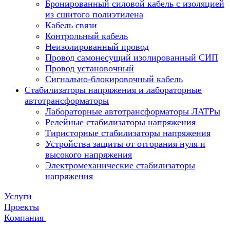
Бронированный силовой кабель с изоляцией
из сшитого полиэтилена
Кабель связи
Контрольный кабель
Неизолированный провод
Провод самонесущий изолированный СИП
Провод установочный
Сигнально-блокировочный кабель
Стабилизаторы напряжения и лабораторные
автотрансформаторы
Лабораторные автотрансформаторы ЛАТРы
Релейные стабилизаторы напряжения
Тиристорные стабилизаторы напряжения
Устройства защиты от отгорания нуля и
высокого напряжения
Электромеханические стабилизаторы
напряжения
Услуги
Проекты
Компания